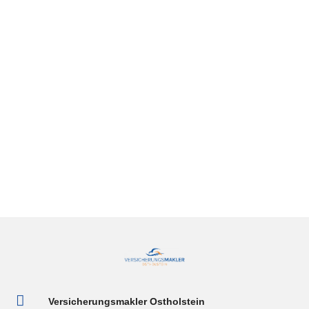
flexible Lösung zur Fuhrparkversicherung.
Weniger Verwaltungsaufwand, volle
Transparenz und individuelle Zusatzbausteine
sorgen für optimalen Schutz – speziell für
Betriebe wie Handwerksunternehmen,
Apotheken oder landwirtschaftliche Betriebe.

Versicherungsmakler Ostholstein