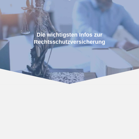
Die wichtigsten Infos zur
Rechtsschutzversicherung
Sie sehen gerade einen
Platzhalterinhalt von
YouTube
. Um
auf den eigentlichen Inhalt
zuzugreifen, klicken Sie auf die
Schaltfläche unten. Bitte beachten
Sie, dass dabei Daten an
Drittanbieter weitergegeben werden.
Mehr Informationen
Inhalt entsperren