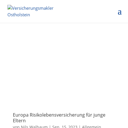
Europa Risikolebensversicherung für junge
Eltern
von
Nils Walbaum
|
Sep. 15, 2023
|
Allgemein
,